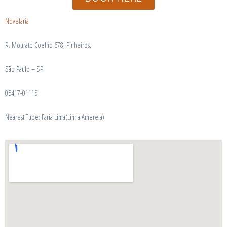
Novelaria
R. Mourato Coelho 678, Pinheiros,
São Paulo – SP
05417-011
15
Nearest Tube: Faria Lima(Linha Amerela)