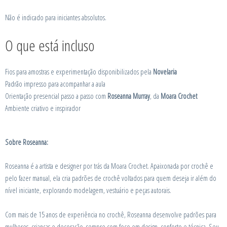
Não é indicado para iniciantes absolutos.
O que está incluso
Fios para amostras e experimentação disponibilizados pela
Novelaria
Padrão impresso para acompanhar a aula
Orientação presencial passo a passo com
Roseanna Murray
, da
Moara Crochet
Ambiente criativo e inspirador
Sobre Roseanna:
Roseanna é a artista e designer por trás da Moara Crochet. Apaixonada por crochê e
pelo fazer manual, ela cria padrões de crochê voltados para quem deseja ir além do
nível iniciante, explorando modelagem, vestuário e peças autorais.
Com mais de 15 anos de experiência no crochê, Roseanna desenvolve padrões para
mulheres, crianças e decoração, sempre com foco em design, conforto e técnica. Seu