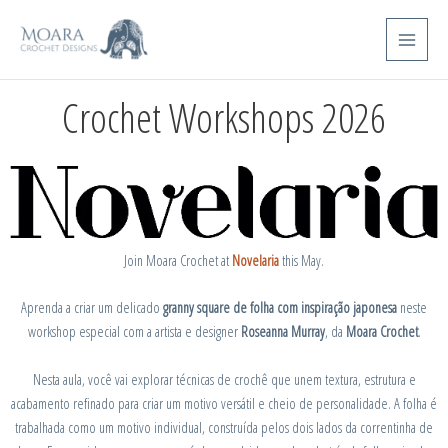
Skip
Main
to
Menu
content
Crochet Workshops 2026
Join Moara Crochet at
Novelaria
this May.
Aprenda a criar um delicado
granny square de folha com inspiração japonesa
neste
workshop especial com a artista e designer
Roseanna Murray
, da
Moara Crochet
.
Nesta aula, você vai explorar técnicas de crochê que unem textura, estrutura e
acabamento refinado para criar um motivo versátil e cheio de personalidade. A folha é
trabalhada como um motivo individual, construída pelos dois lados da correntinha de